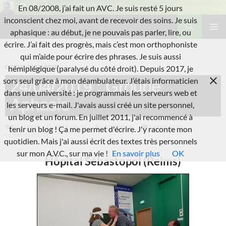
Aller
En 08/2008, j’ai fait un AVC. Je suis resté 5 jours
au
Recherche
inconscient chez moi, avant de recevoir des soins. Je suis
L'A.V.C.
contenu
aphasique : au début, je ne pouvais pas parler, lire, ou
MENU
écrire. J’ai fait des progrès, mais c’est mon orthophoniste
PRINCI
qui m’aide pour écrire des phrases. Je suis aussi
ORTHOPHONISTE
hémiplégique (paralysé du côté droit). Depuis 2017, je
sors seul grâce à mon déambulateur. J’étais informaticien
24/04/2019 : Groupe
dans une université : je programmais les serveurs web et
Aphasie
les serveurs e-mail. J'avais aussi créé un site personnel,
un blog et un forum. En juillet 2011, j'ai recommencé à
GALERIE
2019-04-24
LAURENT B.
LAISSER UN
tenir un blog ! Ça me permet d'écrire. J'y raconte mon
COMMENTAIRE
quotidien. Mais j'ai aussi écrit des textes très personnels
sur mon A.V.C., sur ma vie !
En savoir plus
OK
Hôpital Sébastopol (Reims)