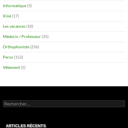
Informatique
(3)
Kiné
(17)
Les vacances
(10)
Médecin / Professeur
(35)
Orthophoniste
(256)
Perso
(152)
Vêtement
(5)
Rechercher :
ARTICLES RÉCENTS