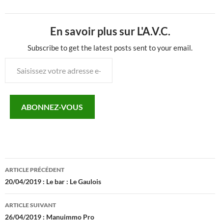
En savoir plus sur L'A.V.C.
Subscribe to get the latest posts sent to your email.
Saisissez
votre
adresse
e-
ABONNEZ-VOUS
mail…
Navigation
ARTICLE PRÉCÉDENT
des
20/04/2019 : Le bar : Le Gaulois
articles
ARTICLE SUIVANT
26/04/2019 : Manuimmo Pro