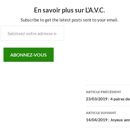
En savoir plus sur L'A.V.C.
Subscribe to get the latest posts sent to your email.
Saisissez
votre
adresse
e-
ABONNEZ-VOUS
mail…
Navigation
ARTICLE PRÉCÉDENT
des
23/03/2019 : 4 paires de
articles
ARTICLE SUIVANT
14/04/2019 : Joyeux an