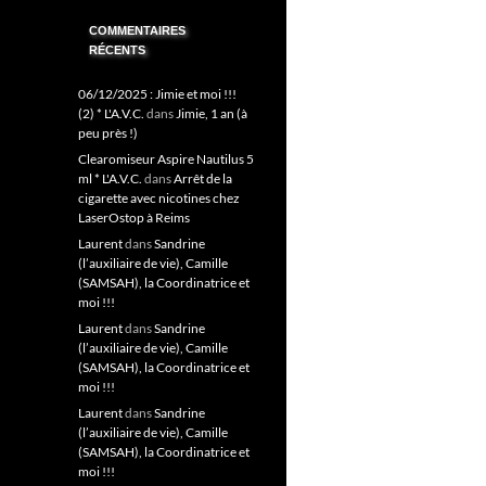
COMMENTAIRES
RÉCENTS
06/12/2025 : Jimie et moi !!!
(2) * L'A.V.C.
dans
Jimie, 1 an (à
peu près !)
Clearomiseur Aspire Nautilus 5
ml * L'A.V.C.
dans
Arrêt de la
cigarette avec nicotines chez
LaserOstop à Reims
Laurent
dans
Sandrine
(l’auxiliaire de vie), Camille
(SAMSAH), la Coordinatrice et
moi !!!
Laurent
dans
Sandrine
(l’auxiliaire de vie), Camille
(SAMSAH), la Coordinatrice et
moi !!!
Laurent
dans
Sandrine
(l’auxiliaire de vie), Camille
(SAMSAH), la Coordinatrice et
moi !!!