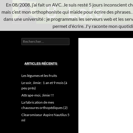
Aller
En 08/2008, j’ai fait un AVC. Je suis resté 5 jours inconscient che
au
mais c’est mon orthophoniste qui m’aide pour écrire des phrases. 
contenu
dans une université : je programmais les serveurs web et les serve
permet d'écrire. J'y raconte mon quotidie
Recherche
L'A.V.C.
Rechercher :
Informatique système
ARTICLES RÉCENTS
Les légumes et les fruits
Le soir, Jimie : 1 an et 9 mois (à
peu près)
Attrape-moi, Jimie !!!
La fabrication de mes
chaussures orthopédiques (2)
Clearomiseur Aspire Nautilus 5
ml