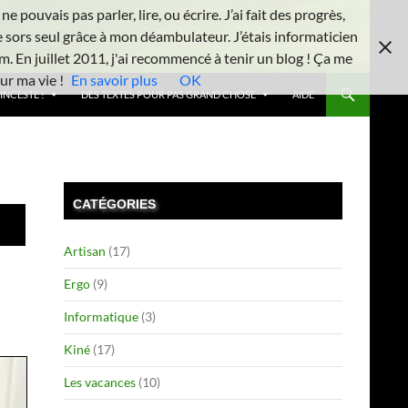
 pouvais pas parler, lire, ou écrire. J’ai fait des progrès,
e sors seul grâce à mon déambulateur. J’étais informaticien
m. En juillet 2011, j'ai recommencé à tenir un blog ! Ça me
ur ma vie !
En savoir plus
OK
INCESTE !
DES TEXTES POUR PAS GRAND CHOSE
AIDE
CATÉGORIES
Artisan
(17)
Ergo
(9)
Informatique
(3)
Kiné
(17)
Les vacances
(10)