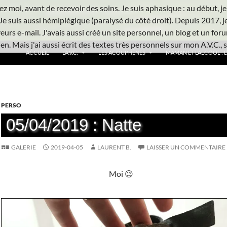
z moi, avant de recevoir des soins. Je suis aphasique : au début, je ne
Je suis aussi hémiplégique (paralysé du côté droit). Depuis 2017, j
urs e-mail. J'avais aussi créé un site personnel, un blog et un foru
n. Mais j'ai aussi écrit des textes très personnels sur mon A.V.C., s
ACCUEIL
L’A.V.C.
LES ACOUPHÈNES
MAMAN ET L’ALCOOL : L’
PERSO
05/04/2019 : Natte
GALERIE
2019-04-05
LAURENT B.
LAISSER UN COMMENTAIRE
Moi 😉