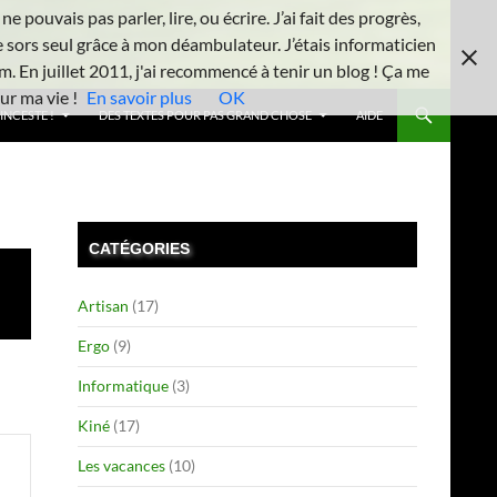
 pouvais pas parler, lire, ou écrire. J’ai fait des progrès,
e sors seul grâce à mon déambulateur. J’étais informaticien
m. En juillet 2011, j'ai recommencé à tenir un blog ! Ça me
ur ma vie !
En savoir plus
OK
INCESTE !
DES TEXTES POUR PAS GRAND CHOSE
AIDE
CATÉGORIES
Artisan
(17)
Ergo
(9)
Informatique
(3)
Kiné
(17)
Les vacances
(10)