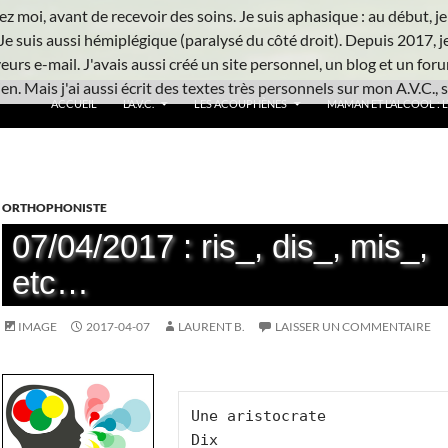
z moi, avant de recevoir des soins. Je suis aphasique : au début, je ne
Je suis aussi hémiplégique (paralysé du côté droit). Depuis 2017, j
urs e-mail. J'avais aussi créé un site personnel, un blog et un foru
n. Mais j'ai aussi écrit des textes très personnels sur mon A.V.C., s
ACCUEIL
L’A.V.C.
LES ACOUPHÈNES
MAMAN ET L’ALCOOL : L’
ORTHOPHONISTE
07/04/2017 : ris_, dis_, mis_,
etc…
IMAGE
2017-04-07
LAURENT B.
LAISSER UN COMMENTAIRE
Une aristocrate

Dix
