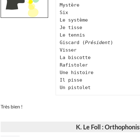
Mystère

Six

Le système

Je tisse

Le tennis

Giscard (
Président
)

Visser

La biscotte

Rafistoler

Une histoire

Il pisse

Très bien !
K. Le Foll : Orthophoni