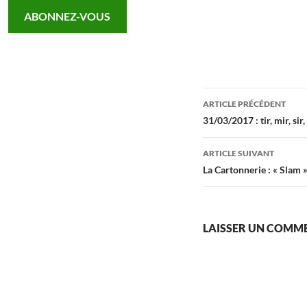
e-
ABONNEZ-VOUS
mail…
Navigation
ARTICLE PRÉCÉDENT
des
31/03/2017 : tir, mir, sir
articles
ARTICLE SUIVANT
La Cartonnerie : « Slam 
LAISSER UN COMM