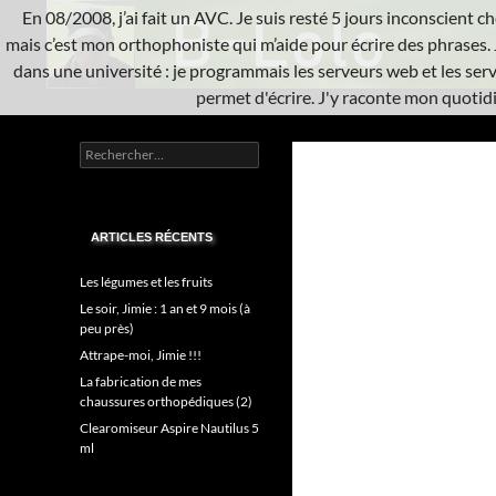
Aller
En 08/2008, j’ai fait un AVC. Je suis resté 5 jours inconscient che
au
mais c’est mon orthophoniste qui m’aide pour écrire des phrases. 
contenu
dans une université : je programmais les serveurs web et les serve
permet d'écrire. J'y raconte mon quotidie
Recherche
L'A.V.C.
Rechercher :
Informatique système
ARTICLES RÉCENTS
Les légumes et les fruits
Le soir, Jimie : 1 an et 9 mois (à
peu près)
Attrape-moi, Jimie !!!
La fabrication de mes
chaussures orthopédiques (2)
Clearomiseur Aspire Nautilus 5
ml