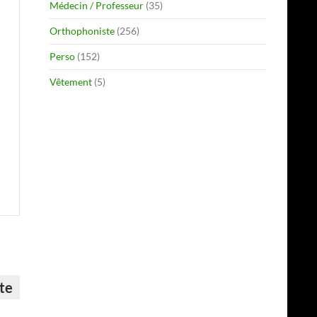
Médecin / Professeur
(35)
Orthophoniste
(256)
Perso
(152)
Vêtement
(5)
ste