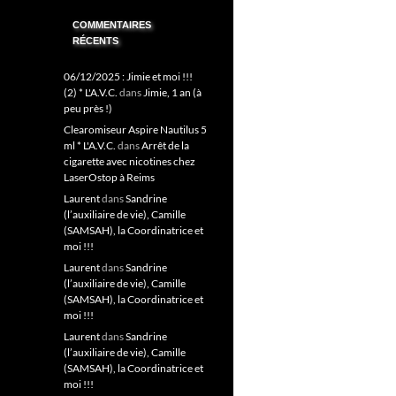
COMMENTAIRES
RÉCENTS
06/12/2025 : Jimie et moi !!!
(2) * L'A.V.C.
dans
Jimie, 1 an (à
peu près !)
Clearomiseur Aspire Nautilus 5
ml * L'A.V.C.
dans
Arrêt de la
cigarette avec nicotines chez
LaserOstop à Reims
Laurent
dans
Sandrine
(l’auxiliaire de vie), Camille
(SAMSAH), la Coordinatrice et
moi !!!
Laurent
dans
Sandrine
(l’auxiliaire de vie), Camille
(SAMSAH), la Coordinatrice et
moi !!!
Laurent
dans
Sandrine
(l’auxiliaire de vie), Camille
(SAMSAH), la Coordinatrice et
moi !!!