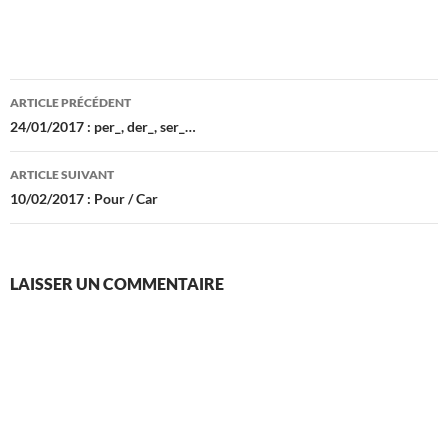
Navigation
ARTICLE PRÉCÉDENT
des
24/01/2017 : per_, der_, ser_…
articles
ARTICLE SUIVANT
10/02/2017 : Pour / Car
LAISSER UN COMMENTAIRE