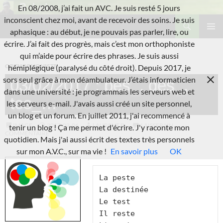
Aller
En 08/2008, j’ai fait un AVC. Je suis resté 5 jours
au
Recherche
inconscient chez moi, avant de recevoir des soins. Je suis
L'A.V.C.
contenu
aphasique : au début, je ne pouvais pas parler, lire, ou
MENU
écrire. J’ai fait des progrès, mais c’est mon orthophoniste
PRINCI
qui m’aide pour écrire des phrases. Je suis aussi
ORTHOPHONISTE
hémiplégique (paralysé du côté droit). Depuis 2017, je
sors seul grâce à mon déambulateur. J’étais informaticien
03/02/2017 : pes_, des_,
dans une université : je programmais les serveurs web et
tes_…
les serveurs e-mail. J'avais aussi créé un site personnel,
un blog et un forum. En juillet 2011, j'ai recommencé à
IMAGE
2017-02-06
LAURENT B.
LAISSER UN
tenir un blog ! Ça me permet d'écrire. J'y raconte mon
COMMENTAIRE
quotidien. Mais j'ai aussi écrit des textes très personnels
sur mon A.V.C., sur ma vie !
En savoir plus
OK
La peste

La destinée

Le test

Il reste
