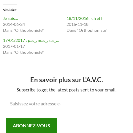
Similaire
Je suis…
18/11/2016 : ch et h
2014-06-24
2016-11-18
Dans "Orthophoniste"
Dans "Orthophoniste"
17/01/2017 : pas_, mas_, ras_…
2017-01-17
Dans "Orthophoniste"
En savoir plus sur L'A.V.C.
Subscribe to get the latest posts sent to your email.
Saisissez
votre
adresse
e-
ABONNEZ-VOUS
mail…