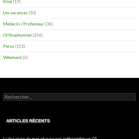
Kiné
(17)
Les vacances
(10)
Médecin / Professeur
(36)
Orthophoniste
(256)
Perso
(152)
Vêtement
(5)
Rechercher :
ARTICLES RÉCENTS
La livraison de mes chaussures orthopédiques (3)