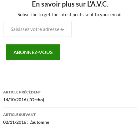
En savoir plus sur L'A.V.C.
Subscribe to get the latest posts sent to your email.
Saisissez
votre
adresse
e-
ABONNEZ-VOUS
mail…
Navigation
ARTICLE PRÉCÉDENT
des
14/10/2016 (L’Ortho)
articles
ARTICLE SUIVANT
02/11/2016 : L’automne