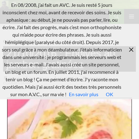
Aller
En 08/2008, j’ai fait un AVC. Je suis resté 5 jours
au
Recherche
inconscient chez moi, avant de recevoir des soins. Je suis
L'A.V.C.
contenu
aphasique : au début, je ne pouvais pas parler, lire, ou
MENU
écrire. J’ai fait des progrès, mais c’est mon orthophoniste
PRINCI
qui m’aide pour écrire des phrases. Je suis aussi
ORTHOPHONISTE
hémiplégique (paralysé du côté droit). Depuis 2017, je
sors seul grâce à mon déambulateur. J’étais informaticien
21/10/2016 : Endives au
dans une université : je programmais les serveurs web et
jambon gratinées
les serveurs e-mail. J'avais aussi créé un site personnel,
un blog et un forum. En juillet 2011, j'ai recommencé à
IMAGE
2016-10-21
LAURENT B.
LAISSER UN
tenir un blog ! Ça me permet d'écrire. J'y raconte mon
COMMENTAIRE
quotidien. Mais j'ai aussi écrit des textes très personnels
sur mon A.V.C., sur ma vie !
En savoir plus
OK