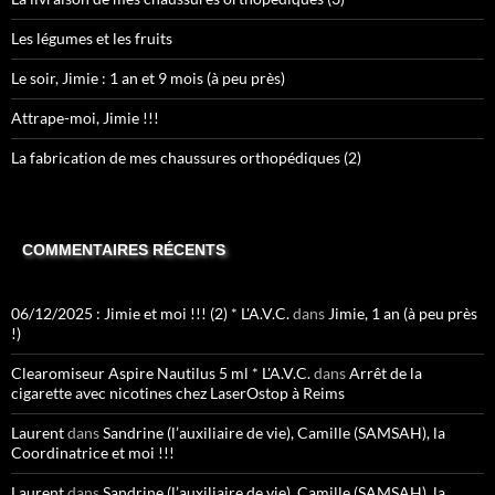
Les légumes et les fruits
Le soir, Jimie : 1 an et 9 mois (à peu près)
Attrape-moi, Jimie !!!
La fabrication de mes chaussures orthopédiques (2)
COMMENTAIRES RÉCENTS
06/12/2025 : Jimie et moi !!! (2) * L'A.V.C.
dans
Jimie, 1 an (à peu près
!)
Clearomiseur Aspire Nautilus 5 ml * L'A.V.C.
dans
Arrêt de la
cigarette avec nicotines chez LaserOstop à Reims
Laurent
dans
Sandrine (l’auxiliaire de vie), Camille (SAMSAH), la
Coordinatrice et moi !!!
Laurent
dans
Sandrine (l’auxiliaire de vie), Camille (SAMSAH), la