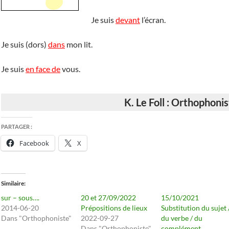
Je suis
devant
l’écran.
Je suis (dors)
dans
mon lit.
Je suis
en face de
vous.
K. Le Foll : Orthophoni
PARTAGER :
Facebook
X
Similaire
sur – sous….
20 et 27/09/2022
15/10/2021
2014-06-20
Prépositions de lieux
Substitution du sujet 
Dans "Orthophoniste"
2022-09-27
du verbe / du
Dans "Orthophoniste"
complément