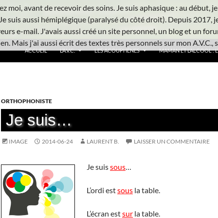
z moi, avant de recevoir des soins. Je suis aphasique : au début, je ne
Je suis aussi hémiplégique (paralysé du côté droit). Depuis 2017, j
urs e-mail. J'avais aussi créé un site personnel, un blog et un foru
n. Mais j'ai aussi écrit des textes très personnels sur mon A.V.C., s
ACCUEIL
L’A.V.C.
LES ACOUPHÈNES
MAMAN ET L’ALCOOL : L’
ORTHOPHONISTE
Je suis…
IMAGE
2014-06-24
LAURENT B.
LAISSER UN COMMENTAIRE
Je suis
sous
…
L’ordi est
sous
la table.
L’écran est
sur
la table.