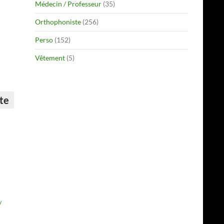
Médecin / Professeur
(35)
Orthophoniste
(256)
Perso
(152)
Vêtement
(5)
ste
/