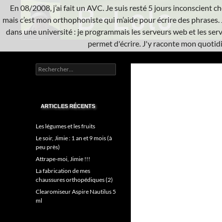
Aller
En 08/2008, j’ai fait un AVC. Je suis resté 5 jours inconscient che
au
mais c’est mon orthophoniste qui m’aide pour écrire des phrases. 
contenu
dans une université : je programmais les serveurs web et les serve
permet d'écrire. J'y raconte mon quotidie
Recherche
L'A.V.C.
Rechercher :
Informatique système
ARTICLES RÉCENTS
Les légumes et les fruits
Le soir, Jimie : 1 an et 9 mois (à
peu près)
Attrape-moi, Jimie !!!
La fabrication de mes
chaussures orthopédiques (2)
Clearomiseur Aspire Nautilus 5
ml