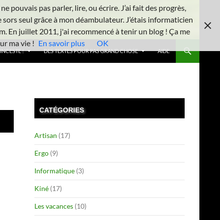
 pouvais pas parler, lire, ou écrire. J’ai fait des progrès,
e sors seul grâce à mon déambulateur. J’étais informaticien
m. En juillet 2011, j'ai recommencé à tenir un blog ! Ça me
ur ma vie !
En savoir plus
OK
INCESTE !
DES TEXTES POUR PAS GRAND CHOSE
AIDE
CATÉGORIES
Artisan
(17)
Ergo
(9)
Informatique
(3)
Kiné
(17)
Les vacances
(10)