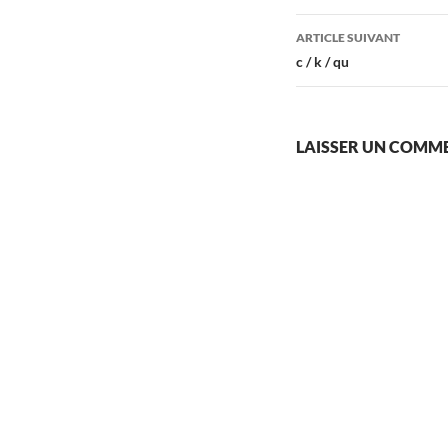
articles
ARTICLE SUIVANT
c / k / qu
LAISSER UN COMM