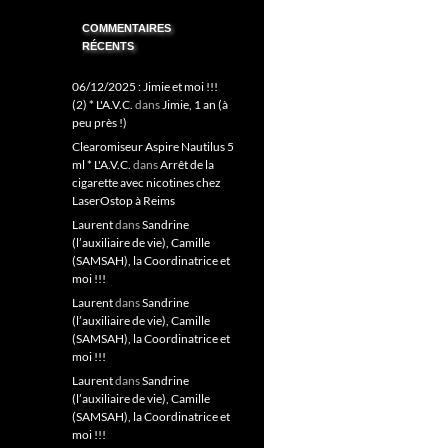
COMMENTAIRES
RÉCENTS
06/12/2025 : Jimie et moi !!!
(2) * L'A.V.C.
dans
Jimie, 1 an (à
peu près !)
Clearomiseur Aspire Nautilus 5
ml * L'A.V.C.
dans
Arrêt de la
cigarette avec nicotines chez
LaserOstop à Reims
Laurent
dans
Sandrine
(l’auxiliaire de vie), Camille
(SAMSAH), la Coordinatrice et
moi !!!
Laurent
dans
Sandrine
(l’auxiliaire de vie), Camille
(SAMSAH), la Coordinatrice et
moi !!!
Laurent
dans
Sandrine
(l’auxiliaire de vie), Camille
(SAMSAH), la Coordinatrice et
moi !!!