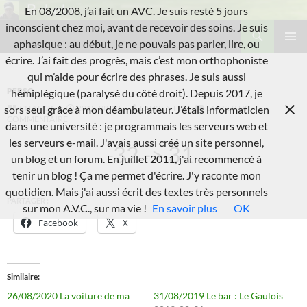
Aller
En 08/2008, j’ai fait un AVC. Je suis resté 5 jours
au
Recherche
inconscient chez moi, avant de recevoir des soins. Je suis
L'A.V.C.
contenu
aphasique : au début, je ne pouvais pas parler, lire, ou
MENU
écrire. J’ai fait des progrès, mais c’est mon orthophoniste
PRINCI
qui m’aide pour écrire des phrases. Je suis aussi
PERSO
hémiplégique (paralysé du côté droit). Depuis 2017, je
CITATION
2018-08-10
LAURENT B.
LAISSER UN
sors seul grâce à mon déambulateur. J’étais informaticien
COMMENTAIRE
dans une université : je programmais les serveurs web et
les serveurs e-mail. J'avais aussi créé un site personnel,
32 -> 31
un blog et un forum. En juillet 2011, j'ai recommencé à
tenir un blog ! Ça me permet d'écrire. J'y raconte mon
quotidien. Mais j'ai aussi écrit des textes très personnels
PARTAGER :
sur mon A.V.C., sur ma vie !
En savoir plus
OK
Facebook
X
Similaire
26/08/2020 La voiture de ma
31/08/2019 Le bar : Le Gaulois