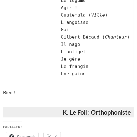
Le légume

Agir !

Guatemala (
Ville
)

L'angoisse

Gai

Gilbert Bécaud (
Chanteur
)

Il nage

L'antigel

Je gère

Le frangin

Bien !
K. Le Foll : Orthophoniste
PARTAGER :
Facebook
X