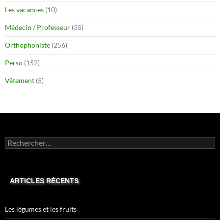
Les vacances
(10)
Médecin / Professeur
(35)
Orthophoniste
(256)
Perso
(152)
Vêtement
(5)
Rechercher :
ARTICLES RÉCENTS
Les légumes et les fruits