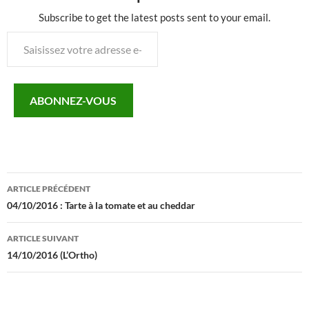
Subscribe to get the latest posts sent to your email.
Saisissez
votre
adresse
e-
ABONNEZ-VOUS
mail…
Navigation
ARTICLE PRÉCÉDENT
des
04/10/2016 : Tarte à la tomate et au cheddar
articles
ARTICLE SUIVANT
14/10/2016 (L’Ortho)