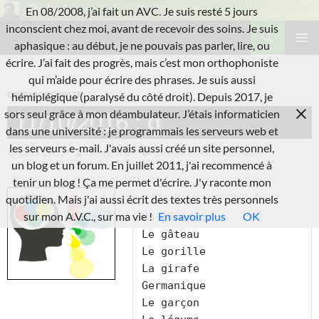
Aller
En 08/2008, j’ai fait un AVC. Je suis resté 5 jours
au
Recherche
inconscient chez moi, avant de recevoir des soins. Je suis
L'A.V.C.
contenu
aphasique : au début, je ne pouvais pas parler, lire, ou
MENU
écrire. J’ai fait des progrès, mais c’est mon orthophoniste
PRINCI
qui m’aide pour écrire des phrases. Je suis aussi
ORTHOPHONISTE
hémiplégique (paralysé du côté droit). Depuis 2017, je
sors seul grâce à mon déambulateur. J’étais informaticien
11/10/2016 : g
dans une université : je programmais les serveurs web et
les serveurs e-mail. J'avais aussi créé un site personnel,
2016-10-11
LAURENT B.
LAISSER UN COMMENTAIRE
un blog et un forum. En juillet 2011, j'ai recommencé à
tenir un blog ! Ça me permet d'écrire. J'y raconte mon
quotidien. Mais j'ai aussi écrit des textes très personnels
sur mon A.V.C., sur ma vie !
En savoir plus
OK
Un géranium

Le gâteau

Le gorille

La girafe

Germanique

Le garçon
