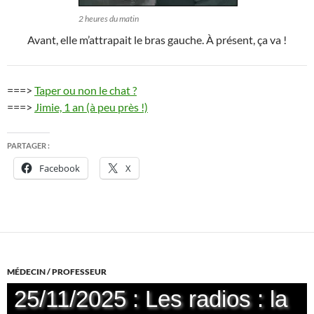
2 heures du matin
Avant, elle m’attrapait le bras gauche. À présent, ça va !
===>
Taper ou non le chat ?
===>
Jimie, 1 an (à peu près !)
PARTAGER :
Facebook
X
MÉDECIN / PROFESSEUR
25/11/2025 : Les radios : la