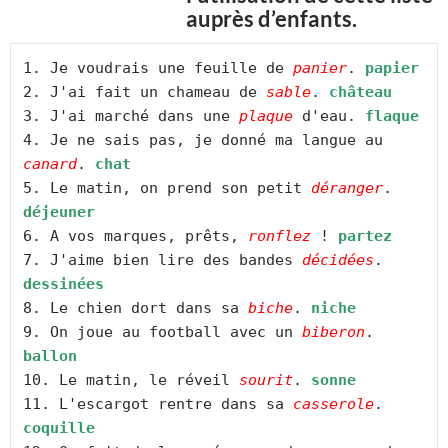
auprès d’enfants.
1. Je voudrais une feuille de 
panier
. 
papier
2. J'ai fait un chameau de 
sable
. 
château
3. J'ai marché dans une 
plaque
 d'eau. 
flaque
4. Je ne sais pas, je donné ma langue au 
canard
. 
chat
5. Le matin, on prend son petit 
déranger
. 
déjeuner
6. A vos marques, prêts, 
ronflez
 ! 
partez
7. J'aime bien lire des bandes 
décidées
. 
dessinées
8. Le chien dort dans sa 
biche
. 
niche
9. On joue au football avec un 
biberon
. 
ballon
10. Le matin, le réveil 
sourit
. 
sonne
11. L'escargot rentre dans sa 
casserole
. 
coquille