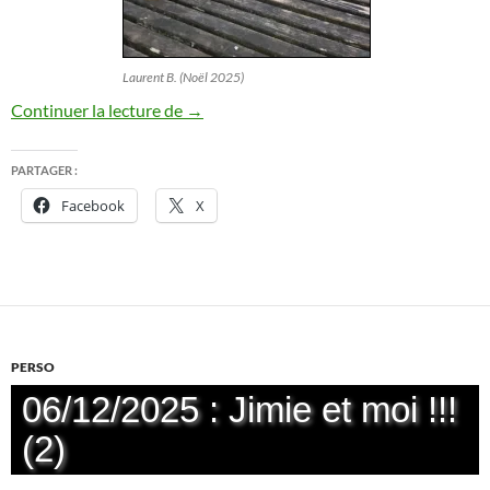
Laurent B. (Noël 2025)
Marché de Noël de Reims 2025
Continuer la lecture de
→
PARTAGER :
Facebook
X
PERSO
06/12/2025 : Jimie et moi !!!
(2)