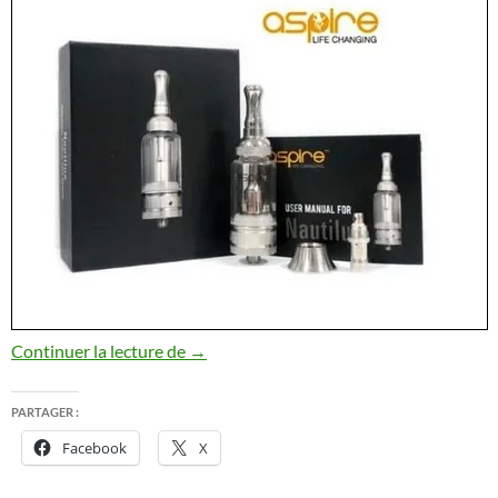
Clearomiseur Aspire Nautilus 5 ml
Continuer la lecture de
→
PARTAGER :
Facebook
X