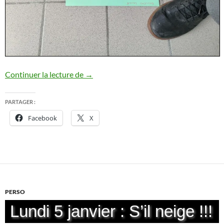
La fabrication de mes chaussures orthop
Continuer la lecture de
→
PARTAGER :
Facebook
X
PERSO
Lundi 5 janvier : S’il neige !!!