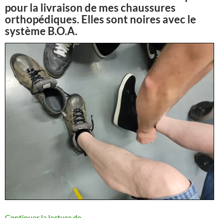
pour la livraison de mes chaussures
orthopédiques. Elles sont noires avec le
système B.O.A.
La livraison de mes chaussures orthopéd
Continuer la lecture de
→