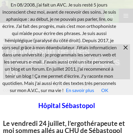
Aller
En 08/2008, j’ai fait un AVC. Je suis resté 5 jours
au
Recherche
inconscient chez moi, avant de recevoir des soins. Je suis
L'A.V.C.
contenu
aphasique : au début, je ne pouvais pas parler, lire, ou
MENU
écrire. J’ai fait des progrès, mais c’est mon orthophoniste
PRINCI
qui m’aide pour écrire des phrases. Je suis aussi
ARTISAN
,
ERGO
,
MÉDECIN / PROFESSEUR
hémiplégique (paralysé du côté droit). Depuis 2017, je
sors seul grâce à mon déambulateur. J’étais informaticien
La livraison de mes
dans une université : je programmais les serveurs web et
chaussures orthopédiques
les serveurs e-mail. J'avais aussi créé un site personnel,
un blog et un forum. En juillet 2011, j'ai recommencé à
(3)
tenir un blog ! Ça me permet d'écrire. J'y raconte mon
quotidien. Mais j'ai aussi écrit des textes très personnels
GALERIE
2026-07-24
LAURENT B.
LAISSER UN
sur mon A.V.C., sur ma vie !
En savoir plus
OK
COMMENTAIRE
Hôpital Sébastopol
Le vendredi 24 juillet, l’ergothérapeute et
moi sommes allés au CHU de Sébastopol