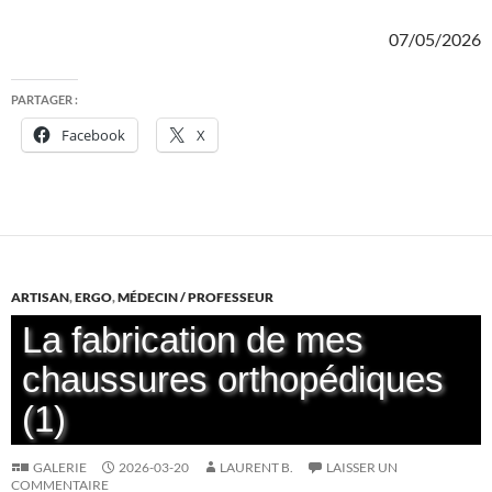
07/05/2026
PARTAGER :
Facebook
X
ARTISAN
,
ERGO
,
MÉDECIN / PROFESSEUR
La fabrication de mes
chaussures orthopédiques
(1)
GALERIE
2026-03-20
LAURENT B.
LAISSER UN
COMMENTAIRE