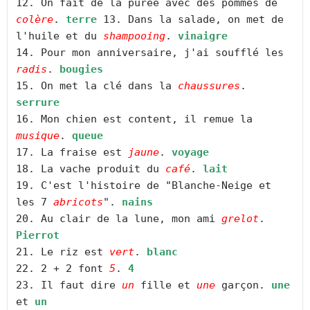
12. On fait de la purée avec des pommes de 
colère
. 
terre
 13. Dans la salade, on met de 
l'huile et du 
shampooing
. 
vinaigre
14. Pour mon anniversaire, j'ai soufflé les 
radis
. 
bougies
15. On met la clé dans la 
chaussures
. 
serrure
16. Mon chien est content, il remue la 
musique
. 
queue
17. La fraise est 
jaune
. 
voyage
18. La vache produit du 
café
. 
lait
19. C'est l'histoire de "Blanche-Neige et 
les 7 
abricots
". 
nains
20. Au clair de la lune, mon ami 
grelot
. 
Pierrot
21. Le riz est 
vert
. 
blanc
22. 2 + 2 font 
5
. 
4
23. Il faut dire 
un
 fille et 
une
 garçon. 
une
et 
un