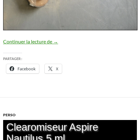
La fabrication de mes chaussures orthop
Continuer la lecture de
→
PARTAGER :
Facebook
X
PERSO
Clearomiseur Aspire
Nautilus 5 ml