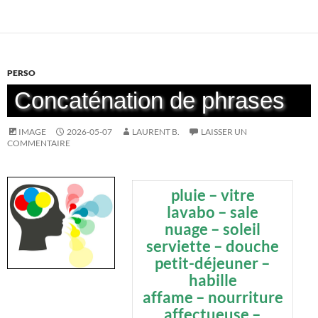
PERSO
Concaténation de phrases
IMAGE
2026-05-07
LAURENT B.
LAISSER UN
COMMENTAIRE
pluie – vitre
lavabo – sale
nuage – soleil
serviette – douche
petit-déjeuner –
habille
affame – nourriture
affectueuse –